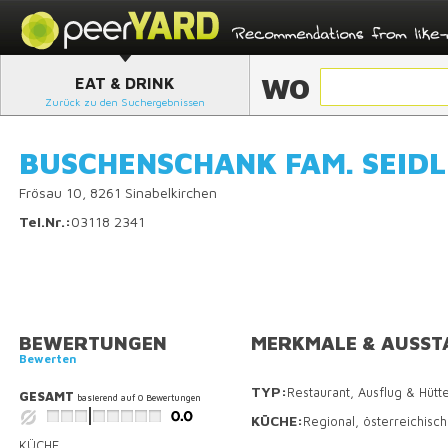
WO
EAT & DRINK
Zurück zu den Suchergebnissen
BUSCHENSCHANK FAM. SEIDL
Frösau 10, 8261 Sinabelkirchen
Tel.Nr.:
03118 2341
BEWERTUNGEN
MERKMALE & AUSST
Bewerten
TYP:
Restaurant, Ausflug & Hütt
GESAMT
basierend auf
0
Bewertungen
KÜCHE:
Regional, österreichisch
KÜCHE