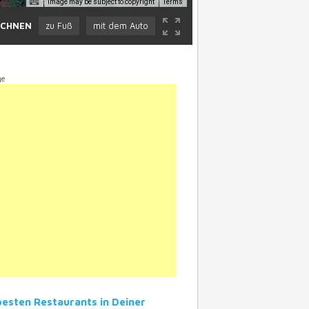
Image may be subject to copyright
Terms
ECHNEN
zu Fuß
mit dem Auto
opment purposes only
For development purposes only
ge
besten Restaurants in Deiner