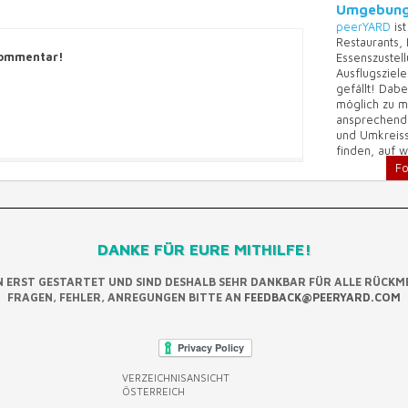
Umgebung
peerYARD
ist
Restaurants,
Kommentar!
Essenszustel
Ausflugsziel
gefällt! Dabe
möglich zu ma
ansprechende
und Umkreiss
finden, auf 
Fo
DANKE FÜR EURE MITHILFE!
N ERST GESTARTET UND SIND DESHALB SEHR DANKBAR FÜR ALLE RÜCKM
FRAGEN, FEHLER, ANREGUNGEN BITTE AN
FEEDBACK@PEERYARD.COM
VERZEICHNISANSICHT
ÖSTERREICH