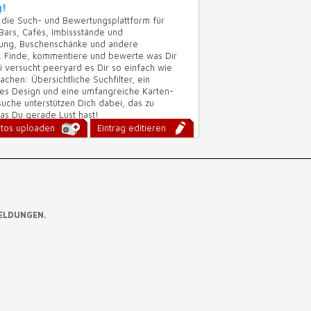
!
 die Such- und Bewertungsplattform für
 Bars, Cafés, Imbissstände und
lung, Buschenschänke und andere
e. Finde, kommentiere und bewerte was Dir
i versucht peeryard es Dir so einfach wie
chen: Übersichtliche Suchfilter, ein
s Design und eine umfangreiche Karten-
uche unterstützen Dich dabei, das zu
was Du gerade Lust hast!
tos uploaden
Eintrag editieren
ELDUNGEN.