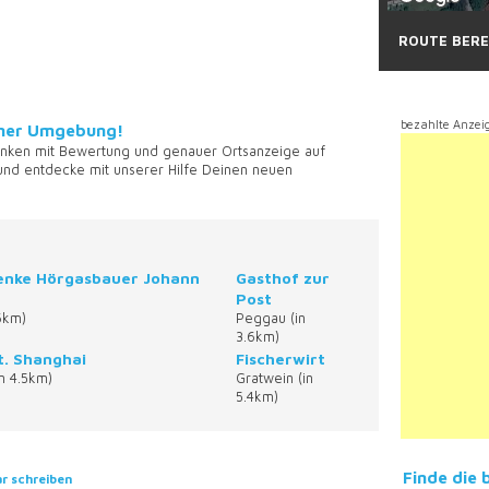
ROUTE BER
For development purposes only
For devel
bezahlte Anzei
einer Umgebung!
nken mit Bewertung und genauer Ortsanzeige auf
 und entdecke mit unserer Hilfe Deinen neuen
enke Hörgasbauer Johann
Gasthof zur
Post
.6km)
Peggau (in
3.6km)
t. Shanghai
Fischerwirt
in 4.5km)
Gratwein (in
5.4km)
Finde die 
 schreiben