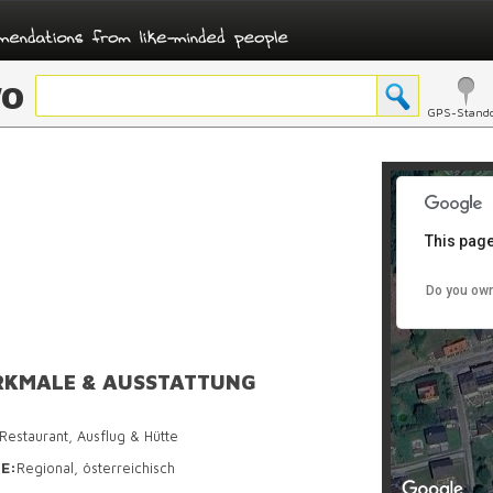
O
GPS-Stando
This page
For development purposes only
For devel
B
Do you own
KMALE & AUSSTATTUNG
Restaurant, Ausflug & Hütte
E:
Regional, österreichisch