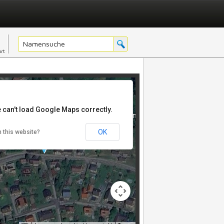
rt
 can't load Google Maps correctly.
opment purposes only
For development purposes only
USCHENSCHANK FATTINGERHOF
OK
 this website?