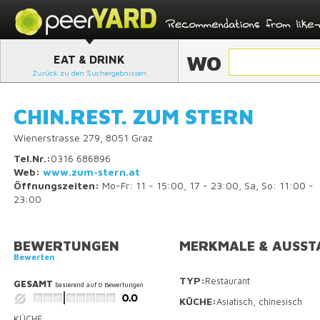
WO
EAT & DRINK
Zurück zu den Suchergebnissen
CHIN.REST. ZUM STERN
Wienerstrasse 279, 8051 Graz
Tel.Nr.:
0316 686896
Web:
www.zum-stern.at
Öffnungszeiten:
Mo-Fr: 11 - 15:00, 17 - 23:00, Sa, So: 11:00 -
23:00
BEWERTUNGEN
MERKMALE & AUSST
Bewerten
TYP:
Restaurant
GESAMT
basierend auf
0
Bewertungen
KÜCHE:
Asiatisch, chinesisch
KÜCHE