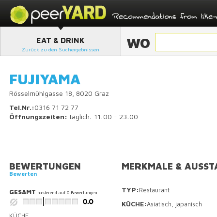
WO
EAT & DRINK
Zurück zu den Suchergebnissen
FUJIYAMA
Rösselmühlgasse 18, 8020 Graz
Tel.Nr.:
0316 71 72 77
Öffnungszeiten:
täglich: 11:00 - 23:00
BEWERTUNGEN
MERKMALE & AUSST
Bewerten
TYP:
Restaurant
GESAMT
basierend auf
0
Bewertungen
KÜCHE:
Asiatisch, japanisch
KÜCHE