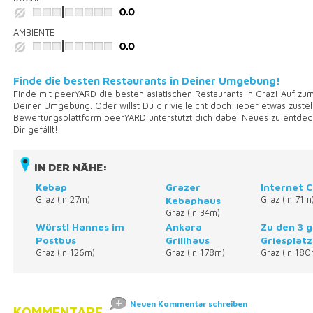
AMBIENTE
Finde die besten Restaurants in Deiner Umgebung!
Finde mit peerYARD die besten asiatischen Restaurants in Graz! Auf zu
Deiner Umgebung. Oder willst Du dir vielleicht doch lieber etwas zuste
Bewertungsplattform peerYARD unterstützt dich dabei Neues zu entdec
Dir gefällt!
IN DER NÄHE:
Kebap
Grazer
Internet 
Graz (in 27m)
Kebaphaus
Graz (in 71m
Graz (in 34m)
Würstl Hannes im
Ankara
Zu den 3 
Postbus
Grillhaus
Griesplatz
Graz (in 126m)
Graz (in 178m)
Graz (in 180
Neuen Kommentar schreiben
KOMMENTARE