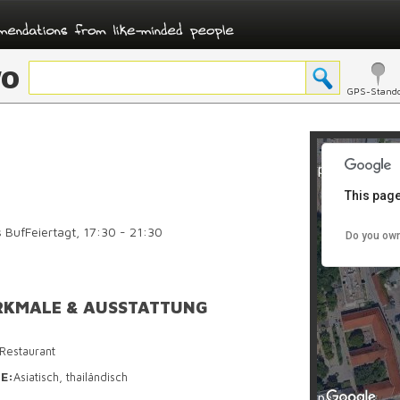
O
GPS-Stando
For development purposes only
This page
 BufFeiertagt, 17:30 - 21:30
Do you own
KMALE & AUSSTATTUNG
Restaurant
E:
Asiatisch, thailändisch
For development purposes only