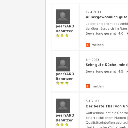
12.4.2013
Außergewöhnlich gute
Leider entspricht das Ambi
peerYARD
darüber lässt sich im Rau
Benutzer
Bewertung gesamt:
4.0
K
melden
6.4.2013
Sehr gute Küche, mind
Bewertung gesamt:
4.5
Kü
peerYARD
Benutzer
melden
6.4.2013
Der beste Thai von Gr
Gottseidank hat die Übern
peerYARD
österreichischem Namen (
Benutzer
Qualitätseinbußen gebrach
thailändische Küche, welch