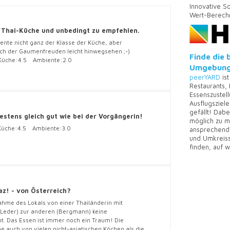
Innovative S
Wert-Berechn
 Thai-Küche und unbedingt zu empfehlen.
ente nicht ganz der Klasse der Küche, aber
sch der Gaumenfreuden leicht hinwegsehen ;-)
Finde die 
üche:
4.5
Ambiente:
2.0
Umgebung
peerYARD
ist
Restaurants,
Essenszustel
Ausflugsziel
gefällt! Dabe
estens gleich gut wie bei der Vorgängerin!
möglich zu ma
che:
4.5
Ambiente:
3.0
ansprechende
und Umkreiss
finden, auf 
az! - von Österreich?
ahme des Lokals von einer Thailänderin mit
Leder) zur anderen (Bergmann) keine
t. Das Essen ist immer noch ein Traum! Die
e auch von vielen nicht-asiatischen Köchen als die