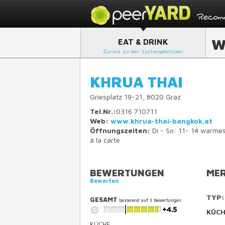
W
EAT & DRINK
Zurück zu den Suchergebnissen
KHRUA THAI
Griesplatz 19-21, 8020 Graz
Tel.Nr.:
0316 710711
Web:
www.khrua-thai-bangkok.at
Öffnungszeiten:
Di - So: 11- 14 warmes
à la carte
BEWERTUNGEN
MER
Bewerten
TYP:
GESAMT
basierend auf
3
Bewertungen
KÜCH
KÜCHE