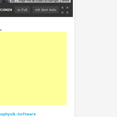
Image may be subject to copyright
Terms
ECHNEN
zu Fuß
mit dem Auto
ge
Bauphysik-Software