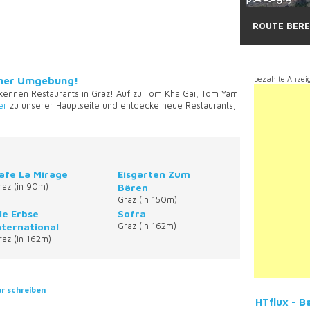
ROUTE BER
einer Umgebung!
bezahlte Anzei
 kennen Restaurants in Graz! Auf zu Tom Kha Gai, Tom Yam
er
zu unserer Hauptseite und entdecke neue Restaurants,
afe La Mirage
Eisgarten Zum
raz (in 90m)
Bären
Graz (in 150m)
ie Erbse
Sofra
nternational
Graz (in 162m)
raz (in 162m)
 schreiben
HTflux - 