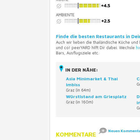
AMBIENTE
Finde die besten Restaurants in D
Auch wir lieben die thailändische Küche und
und co! peerYARD hilft Dir dabei. Wechsle
hi
Bars, Ausflugsziele etc.
IN DER NÄHE:
Asia Minimarket & Thai
C
Imbiss
G
Graz (in 64m)
Würstlstand am Griesplatz
D
Graz (in 160m)
i
G
Neuen Kommentar
KOMMENTARE