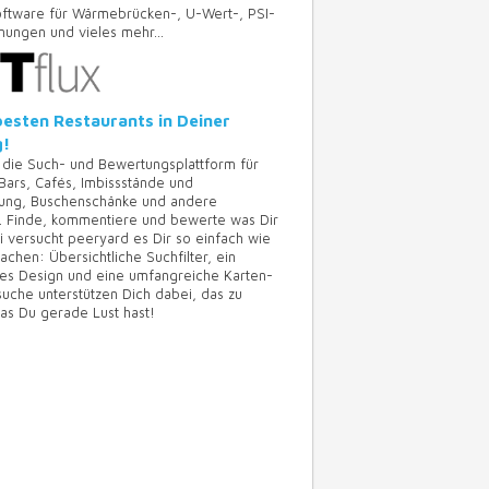
oftware für Wärmebrücken-, U-Wert-, PSI-
ungen und vieles mehr...
besten Restaurants in Deiner
!
 die Such- und Bewertungsplattform für
 Bars, Cafés, Imbissstände und
lung, Buschenschänke und andere
e. Finde, kommentiere und bewerte was Dir
i versucht peeryard es Dir so einfach wie
chen: Übersichtliche Suchfilter, ein
s Design und eine umfangreiche Karten-
uche unterstützen Dich dabei, das zu
was Du gerade Lust hast!