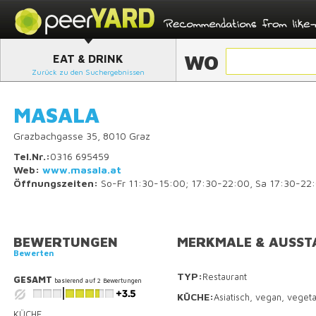
WO
EAT & DRINK
Zurück zu den Suchergebnissen
MASALA
Grazbachgasse 35, 8010 Graz
Tel.Nr.:
0316 695459
Web:
www.masala.at
Öffnungszeiten:
So-Fr 11:30-15:00; 17:30-22:00, Sa 17:30-22
BEWERTUNGEN
MERKMALE & AUSST
Bewerten
TYP:
Restaurant
GESAMT
basierend auf
2
Bewertungen
KÜCHE:
Asiatisch, vegan, vegeta
KÜCHE