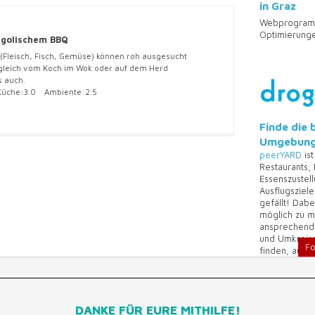
in Graz
Webprogramm
Optimierunge
ngolischem BBQ
 (Fleisch, Fisch, Gemüse) können roh ausgesucht
leich vom Koch im Wok oder auf dem Herd
s auch.
che:
3.0
Ambiente:
2.5
Finde die 
Umgebung
peerYARD
ist
Restaurants,
Essenszustel
Ausflugsziel
gefällt! Dabe
möglich zu ma
ansprechende
und Umkreiss
Fo
finden, auf 
DANKE FÜR EURE MITHILFE!