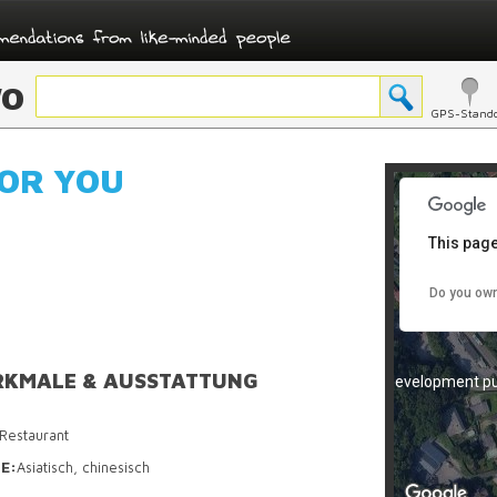
O
For development pu
GPS-Stando
FOR YOU
This page
Do you own
KMALE & AUSSTATTUNG
For development pu
Restaurant
E:
Asiatisch, chinesisch