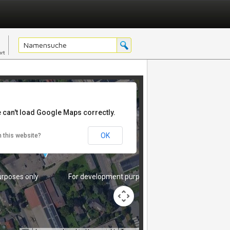
rposes only
For development purposes only
rt
 can't load Google Maps correctly.
MR. CHEN - ASIA FOR YOU
OK
 this website?
rposes only
For development purposes only