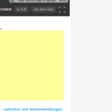
Image may be subject to copyright
Terms
ECHNEN
zu Fuß
mit dem Auto
ge
1 - websites und webanwendungen