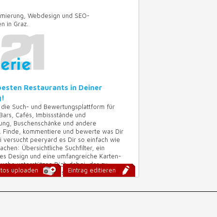
ierung, Webdesign und SEO-
n in Graz.
besten Restaurants in Deiner
!
 die Such- und Bewertungsplattform für
 Bars, Cafés, Imbissstände und
lung, Buschenschänke und andere
e. Finde, kommentiere und bewerte was Dir
i versucht peeryard es Dir so einfach wie
chen: Übersichtliche Suchfilter, ein
s Design und eine umfangreiche Karten-
uche unterstützen Dich dabei, das zu
tos uploaden
Eintrag editieren
was Du gerade Lust hast!