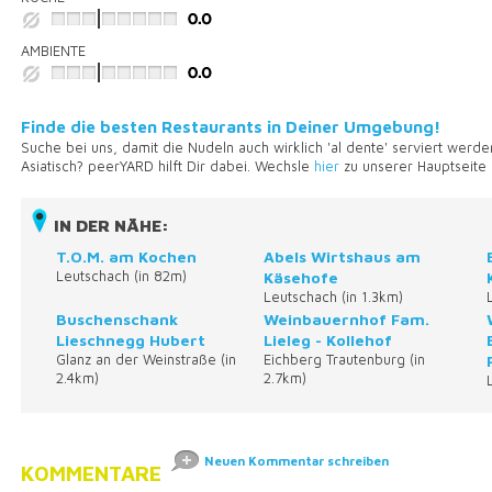
AMBIENTE
Finde die besten Restaurants in Deiner Umgebung!
Suche bei uns, damit die Nudeln auch wirklich 'al dente' serviert werd
Asiatisch? peerYARD hilft Dir dabei. Wechsle
hier
zu unserer Hauptseite
IN DER NÄHE:
T.O.M. am Kochen
Abels Wirtshaus am
Leutschach (in 82m)
Käsehofe
Leutschach (in 1.3km)
Buschenschank
Weinbauernhof Fam.
Lieschnegg Hubert
Lieleg - Kollehof
Glanz an der Weinstraße (in
Eichberg Trautenburg (in
2.4km)
2.7km)
Neuen Kommentar schreiben
KOMMENTARE