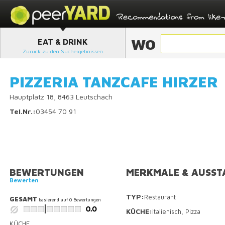
WO
EAT & DRINK
Zurück zu den Suchergebnissen
PIZZERIA TANZCAFE HIRZER
Hauptplatz 18, 8463 Leutschach
Tel.Nr.:
03454 70 91
BEWERTUNGEN
MERKMALE & AUSST
Bewerten
TYP:
Restaurant
GESAMT
basierend auf
0
Bewertungen
KÜCHE:
italienisch, Pizza
KÜCHE