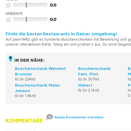
AMBIENTE
Finde die besten Restaurants in Deiner Umgebung!
Auf peerYARD gibt es hunderte Buschenschenken mit Bewertung und g
unserer interaktiven Karte. Steig ein und probier's aus, Du wirst begeiste
IN DER NÄHE:
Buschenschank Weinhof
Buschenschank
B
Brunner
Fam. Pint
M
Ilz (in 224m)
Ilz (in 307m)
I
Buschenschank Maier
Haberl
P
Johann
Ilz (in 2.1km)
H
2
Ilz (in 1.4km)
Neuen Kommentar schreiben
KOMMENTARE