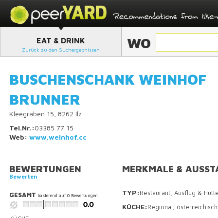
WO
EAT & DRINK
Zurück zu den Suchergebnissen
BUSCHENSCHANK WEINHOF
BRUNNER
Kleegraben 15, 8262 Ilz
Tel.Nr.:
03385 77 15
Web:
www.weinhof.cc
BEWERTUNGEN
MERKMALE & AUSST
Bewerten
TYP:
Restaurant, Ausflug & Hütt
GESAMT
basierend auf
0
Bewertungen
KÜCHE:
Regional, österreichisch