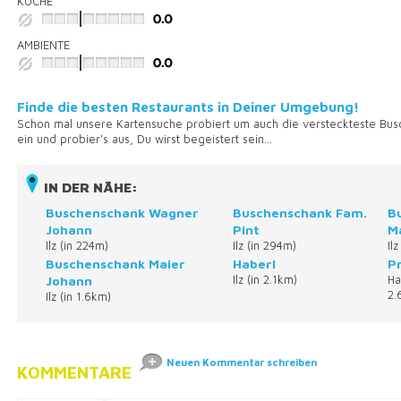
KÜCHE
AMBIENTE
Finde die besten Restaurants in Deiner Umgebung!
Schon mal unsere Kartensuche probiert um auch die versteckteste Bus
ein und probier's aus, Du wirst begeistert sein...
IN DER NÄHE:
Buschenschank Wagner
Buschenschank Fam.
B
Johann
Pint
M
Ilz (in 224m)
Ilz (in 294m)
Il
Buschenschank Maier
Haberl
Pr
Johann
Ilz (in 2.1km)
Ha
2.
Ilz (in 1.6km)
Neuen Kommentar schreiben
KOMMENTARE