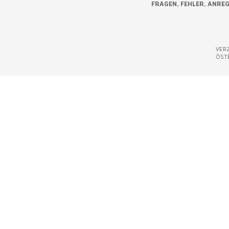
FRAGEN, FEHLER, ANRE
VERZ
ÖST